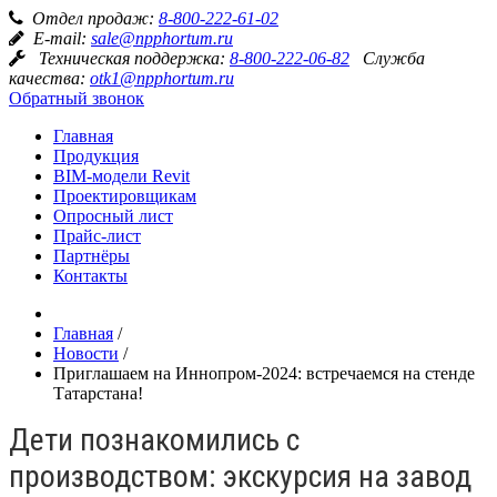
Отдел продаж:
8-800-222-61-02
E-mail:
sale@npphortum.ru
Техническая поддержка:
8-800-222-06-82
Служба
качества:
otk1@npphortum.ru
Обратный звонок
Главная
Продукция
BIM-модели Revit
Проектировщикам
Опросный лист
Прайс-лист
Партнёры
Контакты
Главная
/
Новости
/
Приглашаем на Иннопром-2024: встречаемся на стенде
Татарстана!
Дети познакомились с
производством: экскурсия на завод