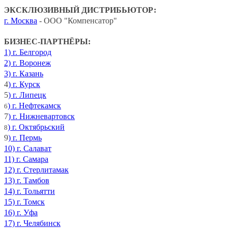
ЭКСКЛЮЗИВНЫЙ ДИСТРИБЬЮТОР:
г. Москва
- ООО "Компенсатор"
БИЗНЕС-ПАРТНЁРЫ:
1) г. Белгород
2) г. Воронеж
3) г. Казань
4
) г. Курск
5
) г. Липецк
) г. Нефтекамск
6
7
) г. Нижневартовск
) г. Октябрьский
8
9
) г. Пермь
10) г. Салават
11) г. Самара
12) г. Стерлитамак
13) г. Тамбов
14) г. Тольятти
15) г. Томск
16) г. Уфа
17) г. Челябинск