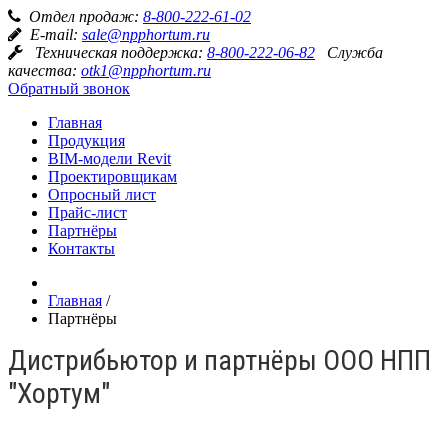
Отдел продаж:
8-800-222-61-02
E-mail:
sale@npphortum.ru
Техническая поддержка:
8-800-222-06-82
Служба
качества:
otk1@npphortum.ru
Обратный звонок
Главная
Продукция
BIM-модели Revit
Проектировщикам
Опросный лист
Прайс-лист
Партнёры
Контакты
Главная
/
Партнёры
Дистрибьютор и партнёры ООО НПП
"Хортум"