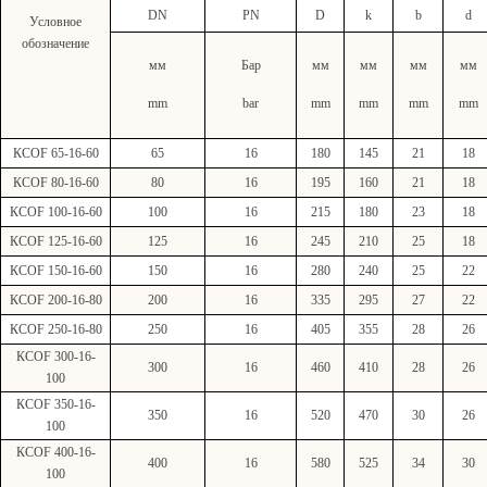
DN
РN
D
k
b
d
Условное
обозначение
мм
Бар
мм
мм
мм
мм
mm
bar
mm
mm
mm
mm
КСО
F
65-16-60
65
16
180
145
21
18
КСО
F
80-16-60
80
16
195
160
21
18
КСО
F
100-16-60
100
16
215
180
23
18
КСО
F
125-16-60
125
16
245
210
25
18
КСО
F
150-16-60
150
16
280
240
25
22
КСО
F
200-16-80
200
16
335
295
27
22
КСО
F
250-16-80
250
16
405
355
28
26
КСО
F
300-16-
300
16
460
410
28
26
100
КСО
F
350-16-
350
16
520
470
30
26
100
КСО
F
400-16-
400
16
580
525
34
30
100