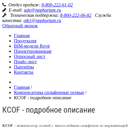
Отдел продаж:
8-800-222-61-02
E-mail:
sale@npphortum.ru
Техническая поддержка:
8-800-222-06-82
Служба
качества:
otk1@npphortum.ru
Обратный звонок
Главная
Продукция
BIM-модели Revit
Проектировщикам
Опросный лист
Прайс-лист
Партнёры
Контакты
Главная
/
Компенсаторы сильфонные осевые
/
КСОF - подробное описание
КСОF - подробное описание
KCOF
- компенсатор осевой с многослойным сильфоном из нержавеющей