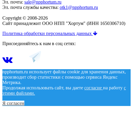
Эл. почта:
sale@npphortum.ru
Эл. почта службы качества:
otk1@npphortum.ru
Copyright © 2008-2026
Cайт принадлежит ООО НПП "Хортум" (ИНН 1650306710)
Политика обработки персональных данных
Присоединяйтесь к нам в соц сетях:
npphortum.ru использует файлы cookie для хранения данных,
производит сбор статистики с помощью сервиса Яндекс
Метрика.
Продолжая использовать сайт, вы даете
согласие
на работу
с
этими файлами.
Я согласен