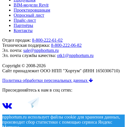
BIM-модели Revit
Проектировщикам
Опросный лист
Прайс-лист
Партнёры
Контакты
Отдел продаж:
8-800-222-61-02
Техническая поддержка:
8-800-222-06-82
Эл. почта:
sale@npphortum.ru
Эл. почта службы качества:
otk1@npphortum.ru
Copyright © 2008-2026
Cайт принадлежит ООО НПП "Хортум" (ИНН 1650306710)
Политика обработки персональных данных
Присоединяйтесь к нам в соц сетях:
npphortum.ru использует файлы cookie для хранения данных,
производит сбор статистики с помощью сервиса Яндекс