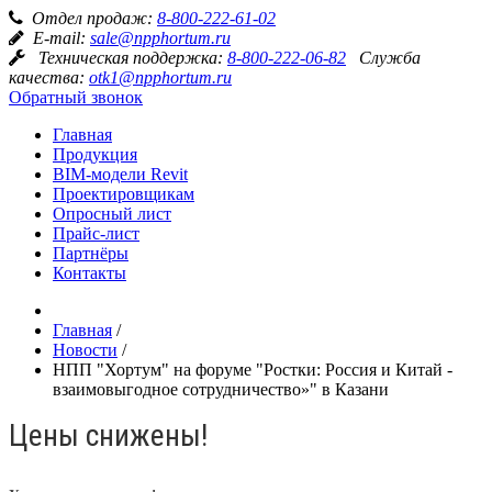
Отдел продаж:
8-800-222-61-02
E-mail:
sale@npphortum.ru
Техническая поддержка:
8-800-222-06-82
Служба
качества:
otk1@npphortum.ru
Обратный звонок
Главная
Продукция
BIM-модели Revit
Проектировщикам
Опросный лист
Прайс-лист
Партнёры
Контакты
Главная
/
Новости
/
НПП "Хортум" на форуме "Ростки: Россия и Китай -
взаимовыгодное сотрудничество»" в Казани
Цены снижены!