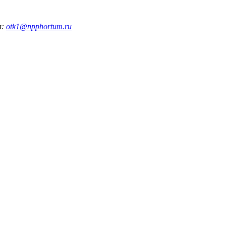
а:
otk1@npphortum.ru