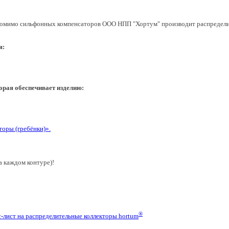
омимо сильфонных компенсаторов ООО НПП "Хортум" производит распределите
я:
орая обеспечивает изделию:
торы (гребёнки)».
а каждом контуре)!
®
-лист на распределительные коллекторы hortum