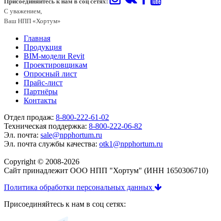
Присоединяйтесь к нам в соц сетях:
С уважением,
Ваш НПП «Хортум»
Главная
Продукция
BIM-модели Revit
Проектировщикам
Опросный лист
Прайс-лист
Партнёры
Контакты
Отдел продаж:
8-800-222-61-02
Техническая поддержка:
8-800-222-06-82
Эл. почта:
sale@npphortum.ru
Эл. почта службы качества:
otk1@npphortum.ru
Copyright © 2008-2026
Cайт принадлежит ООО НПП "Хортум" (ИНН 1650306710)
Политика обработки персональных данных
Присоединяйтесь к нам в соц сетях: