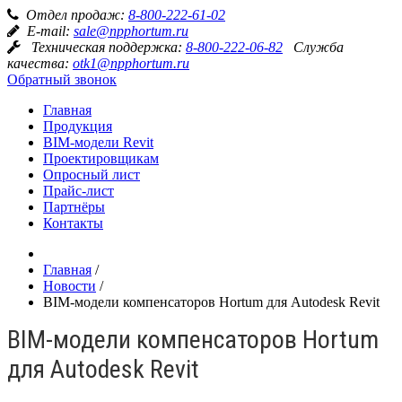
Отдел продаж:
8-800-222-61-02
E-mail:
sale@npphortum.ru
Техническая поддержка:
8-800-222-06-82
Служба
качества:
otk1@npphortum.ru
Обратный звонок
Главная
Продукция
BIM-модели Revit
Проектировщикам
Опросный лист
Прайс-лист
Партнёры
Контакты
Главная
/
Новости
/
BIM-модели компенсаторов Hortum для Autodesk Revit
BIM-модели компенсаторов Hortum
для Autodesk Revit