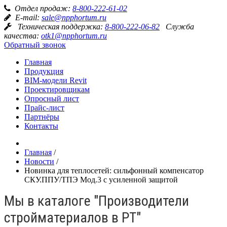
Отдел продаж:
8-800-222-61-02
E-mail:
sale@npphortum.ru
Техническая поддержка:
8-800-222-06-82
Служба
качества:
otk1@npphortum.ru
Обратный звонок
Главная
Продукция
BIM-модели Revit
Проектировщикам
Опросный лист
Прайс-лист
Партнёры
Контакты
Главная
/
Новости
/
Новинка для теплосетей: сильфонный компенсатор
СКУ.ППУ/ТПЭ Мод.3 с усиленной защитой
Мы в каталоге "Производители
стройматериалов в РТ"