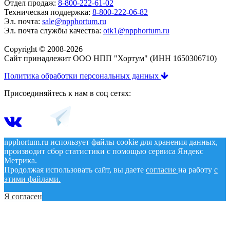
Отдел продаж:
8-800-222-61-02
Техническая поддержка:
8-800-222-06-82
Эл. почта:
sale@npphortum.ru
Эл. почта службы качества:
otk1@npphortum.ru
Copyright © 2008-2026
Cайт принадлежит ООО НПП "Хортум" (ИНН 1650306710)
Политика обработки персональных данных
Присоединяйтесь к нам в соц сетях:
npphortum.ru использует файлы cookie для хранения данных,
производит сбор статистики с помощью сервиса Яндекс
Метрика.
Продолжая использовать сайт, вы даете
согласие
на работу
с
этими файлами.
Я согласен