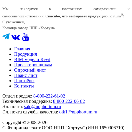
Мы находимся в постоянном саморазвитии и
®
самосовершенствовании.
Спасибо, что выбираете продукцию hortum
!
С уважением,
Команда завода НПП «Хортум»
Главная
Продукция
BIM-модели Revit
Проектировщикам
Опросный лист
Прайс-лист
Партнёры
Контакты
Отдел продаж:
8-800-222-61-02
Техническая поддержка:
8-800-222-06-82
Эл. почта:
sale@npphortum.ru
Эл. почта службы качества:
otk1@npphortum.ru
Copyright © 2008-2026
Cайт принадлежит ООО НПП "Хортум" (ИНН 1650306710)