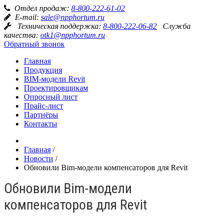
Отдел продаж:
8-800-222-61-02
E-mail:
sale@npphortum.ru
Техническая поддержка:
8-800-222-06-82
Служба
качества:
otk1@npphortum.ru
Обратный звонок
Главная
Продукция
BIM-модели Revit
Проектировщикам
Опросный лист
Прайс-лист
Партнёры
Контакты
Главная
/
Новости
/
Обновили Bim-модели компенсаторов для Revit
Обновили Bim-модели
компенсаторов для Revit