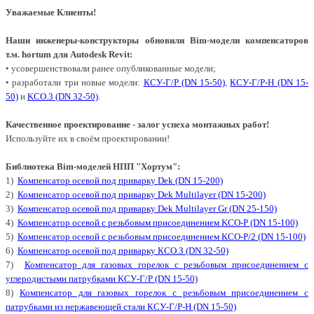
Уважаемые Клиенты!
Наши инженеры-конструкторы обновили Bim-модели компенсаторов
т.м. hortum для Autodesk Revit:
• усовершенствовали ранее опубликованные модели;
• разработали три новые модели:
КСУ-Г/P (DN 15-50)
,
КСУ-Г/Р-Н (DN 15-
50)
и
KCO.3 (DN 32-50)
.
Качественное проектирование - залог успеха монтажных работ!
Используйте их в своём проектировании!
Библиотека
Bim-
моделей НПП "Хортум":
1)
Компенсатор осевой под приварку Dek (DN 15-200)
2)
Компенсатор осевой под приварку Dek Multilayer (DN 15-200)
3)
Компенсатор осевой под приварку Dek Multilayer Gr (DN 25-150)
4)
Компенсатор осевой с резьбовым присоединением KCO-P (DN 15-100)
5)
Компенсатор осевой с резьбовым присоединением KCO-P/2 (DN 15-100)
6)
Компенсатор осевой под приварку КСО.З (DN 32-50)
7)
Компенсатор для газовых горелок с резьбовым присоединением с
углеродистыми патрубками KСУ-Г/Р (DN 15-50)
8)
Компенсатор для газовых горелок с резьбовым присоединением с
патрубками из нержавеющей стали КСУ-Г/Р-Н (DN 15-50)