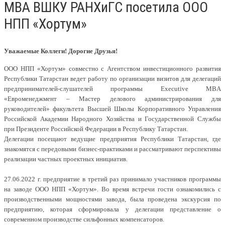
MBA ВШКУ РАНХиГС посетила ООО
НПП «Хортум»
Уважаемые Коллеги! Дорогие Друзья!
ООО НПП «Хортум» совместно с Агентством инвестиционного развития
Республики Татарстан ведет работу по организации визитов для делегаций
предпринимателей-слушателей программы Executive MBA
«Евроменеджмент – Мастер делового администрирования для
руководителей» факультета Высшей Школы Корпоративного Управления
Российской Академии Народного Хозяйства и Государственной Службы
при Президенте Российской Федерации в Республику Татарстан.
Делегации посещают ведущие предприятия Республики Татарстан, где
знакомятся с передовыми бизнес-практиками и рассматривают перспективы
реализации частных проектных инициатив.
27.06.2022 г. предприятие в третий раз принимало участников программы
на заводе ООО НПП «Хортум». Во время встречи гости ознакомились с
производственными мощностями завода, была проведена экскурсия по
предприятию, которая сформировала у делегации представление о
современном производстве сильфонных компенсаторов.