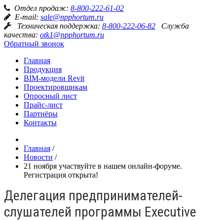
Отдел продаж:
8-800-222-61-02
E-mail:
sale@npphortum.ru
Техническая поддержка:
8-800-222-06-82
Служба
качества:
otk1@npphortum.ru
Обратный звонок
Главная
Продукция
BIM-модели Revit
Проектировщикам
Опросный лист
Прайс-лист
Партнёры
Контакты
Главная
/
Новости
/
21 ноября участвуйте в нашем онлайн-форуме.
Регистрация открыта!
Делегация предпринимателей-
слушателей программы Executive