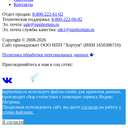
Контакты
Отдел продаж:
8-800-222-61-02
Техническая поддержка:
8-800-222-06-82
Эл. почта:
sale@npphortum.ru
Эл. почта службы качества:
otk1@npphortum.ru
Copyright © 2008-2026
Cайт принадлежит ООО НПП "Хортум" (ИНН 1650306710)
Политика обработки персональных данных
Присоединяйтесь к нам в соц сетях:
npphortum.ru использует файлы cookie для хранения данных,
производит сбор статистики с помощью сервиса Яндекс
Метрика.
Продолжая использовать сайт, вы даете
согласие
на работу
с
этими файлами.
Я согласен