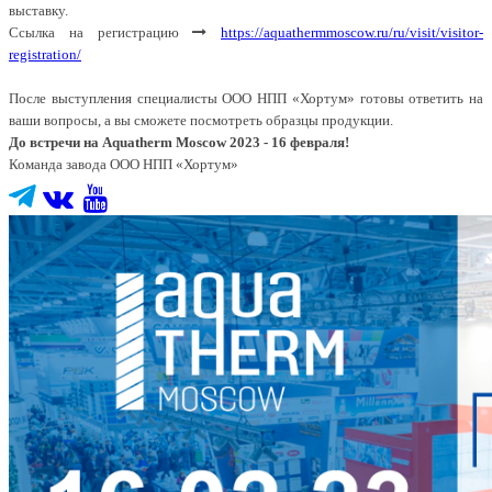
выставку.
Ссылка на регистрацию
https://aquathermmoscow.ru/ru/visit/visitor-
registration/
После выступления специалисты ООО НПП «Хортум» готовы ответить на
ваши вопросы, а вы сможете посмотреть образцы продукции.
До встречи на Aquatherm Moscow 2023 - 16 февраля!
Команда завода ООО НПП «Хортум»