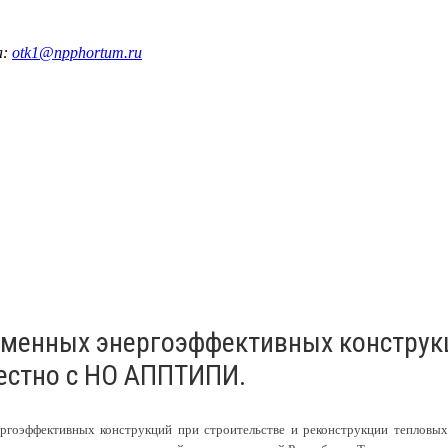
а:
otk1@npphortum.ru
менных энергоэффективных конструкц
местно с НО АППТИПИ.
оэффективных конструкций при строительстве и реконструкции тепловых с