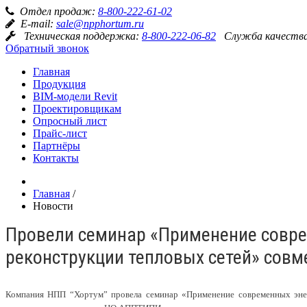
Отдел продаж:
8-800-222-61-02
E-mail:
sale@npphortum.ru
Техническая поддержка:
8-800-222-06-82
Служба качеств
Обратный звонок
Главная
Продукция
BIM-модели Revit
Проектировщикам
Опросный лист
Прайс-лист
Партнёры
Контакты
Главная
/
Новости
Провели семинар «Применение совре
реконструкции тепловых сетей» сов
Компания НПП “Хортум” провела семинар «Применение современных энерг