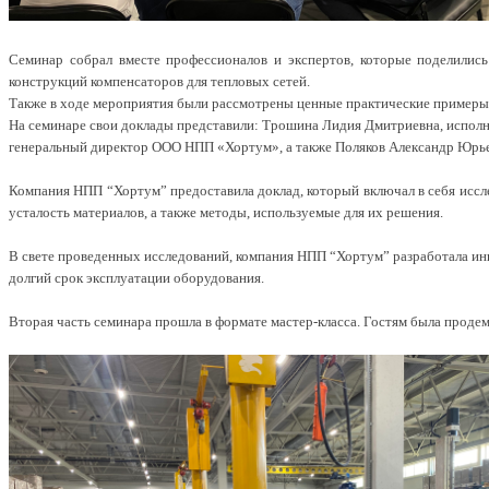
Семинар собрал вместе профессионалов и экспертов, которые поделилис
конструкций компенсаторов для тепловых сетей.
Также в ходе мероприятия были рассмотрены ценные практические примеры 
На семинаре свои доклады представили: Трошина Лидия Дмитриевна, испо
генеральный директор ООО НПП «Хортум», а также Поляков Александр Юрь
Компания НПП “Хортум” предоставила доклад, который включал в себя иссле
усталость материалов, а также методы, используемые для их решения.
В свете проведенных исследований, компания НПП “Хортум” разработала ин
долгий срок эксплуатации оборудования.
Вторая часть семинара прошла в формате мастер-класса. Гостям была проде