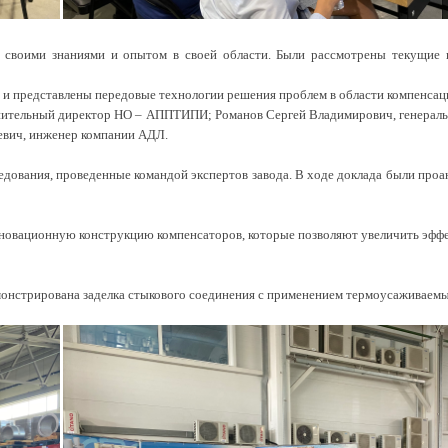
ь своими знаниями и опытом в своей области. Были рассмотрены текущие
и представлены передовые технологии решения проблем в области компенсаци
лнительный директор НО – АППТИПИ; Романов Сергей Владимирович, генера
евич, инженер компании АДЛ.
дования, проведенные командой экспертов завода. В ходе доклада были проан
новационную конструкцию компенсаторов, которые позволяют увеличить эффек
монстрирована заделка стыкового соединения с применением термоусаживаемы