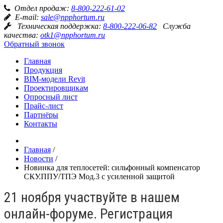
Отдел продаж:
8-800-222-61-02
E-mail:
sale@npphortum.ru
Техническая поддержка:
8-800-222-06-82
Служба
качества:
otk1@npphortum.ru
Обратный звонок
Главная
Продукция
BIM-модели Revit
Проектировщикам
Опросный лист
Прайс-лист
Партнёры
Контакты
Главная
/
Новости
/
Новинка для теплосетей: сильфонный компенсатор
СКУ.ППУ/ТПЭ Мод.3 с усиленной защитой
21 ноября участвуйте в нашем
онлайн-форуме. Регистрация