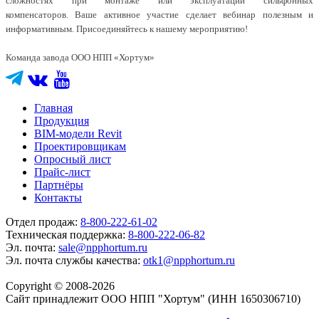
сложностях при монтаже или эксплуатации сильфонных
компенсаторов. Ваше активное участие сделает вебинар полезным и
информативным. Присоединяйтесь к нашему мероприятию!
Команда завода ООО НПП «Хортум»
Главная
Продукция
BIM-модели Revit
Проектировщикам
Опросный лист
Прайс-лист
Партнёры
Контакты
Отдел продаж:
8-800-222-61-02
Техническая поддержка:
8-800-222-06-82
Эл. почта:
sale@npphortum.ru
Эл. почта службы качества:
otk1@npphortum.ru
Copyright © 2008-2026
Cайт принадлежит ООО НПП "Хортум" (ИНН 1650306710)