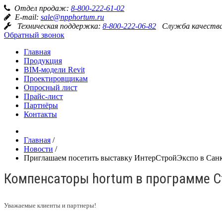
Отдел продаж:
8-800-222-61-02
E-mail:
sale@npphortum.ru
Техническая поддержка:
8-800-222-06-82
Служба качеств
Обратный звонок
Главная
Продукция
BIM-модели Revit
Проектировщикам
Опросный лист
Прайс-лист
Партнёры
Контакты
Главная
/
Новости
/
Приглашаем посетить выставку ИнтерСтройЭкспо в Санкт
Компенсаторы hortum в программе С
Уважаемые клиенты и партнеры!