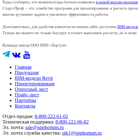
Рады сообщить, что компенсаторы hortum появились
в новой версии програ
Старт-Проф – это семейство программ для проектирования и расчета проч
многие рутинные задачи и увеличить эффективность работы.
Дополнительно, для удобства клиентов на нашем сайте доступны
BIM-модели
Теперь вы можете не только быстрее и точнее выполнять расчеты, но и легко
Команда завода ООО НПП «Хортум»
Главная
Продукция
BIM-модели Revit
Проектировщикам
Опросный лист
Прайс-лист
Партнёры
Контакты
Отдел продаж:
8-800-222-61-02
Техническая поддержка:
8-800-222-06-82
Эл. почта:
sale@npphortum.ru
Эл. почта службы качества:
otk1@npphortum.ru