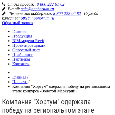
Отдел продаж:
8-800-222-61-02
E-mail:
sale@npphortum.ru
Техническая поддержка:
8-800-222-06-82
Служба
качества:
otk1@npphortum.ru
Обратный звонок
Главная
Продукция
BIM-модели Revit
Проектировщикам
Опросный лист
Прайс-лист
Партнёры
Контакты
Главная
/
Новости
/
Компания "Хортум" одержала победу на региональном
этапе конкурса «Золотой Меркурий»
Компания "Хортум" одержала
победу на региональном этапе