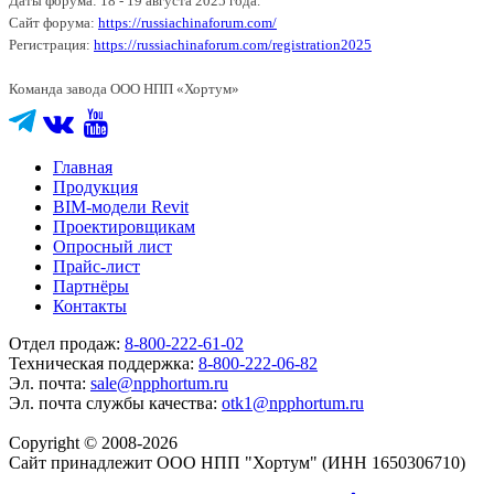
Даты форума: 18 - 19 августа 2025 года.
Сайт форума:
https://russiachinaforum.com/
Регистрация:
https://russiachinaforum.com/registration2025
Команда завода ООО НПП «Хортум»
Главная
Продукция
BIM-модели Revit
Проектировщикам
Опросный лист
Прайс-лист
Партнёры
Контакты
Отдел продаж:
8-800-222-61-02
Техническая поддержка:
8-800-222-06-82
Эл. почта:
sale@npphortum.ru
Эл. почта службы качества:
otk1@npphortum.ru
Copyright © 2008-2026
Cайт принадлежит ООО НПП "Хортум" (ИНН 1650306710)