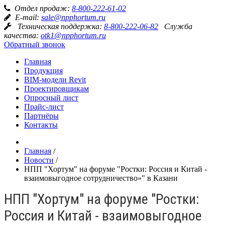
Отдел продаж:
8-800-222-61-02
E-mail:
sale@npphortum.ru
Техническая поддержка:
8-800-222-06-82
Служба
качества:
otk1@npphortum.ru
Обратный звонок
Главная
Продукция
BIM-модели Revit
Проектировщикам
Опросный лист
Прайс-лист
Партнёры
Контакты
Главная
/
Новости
/
НПП "Хортум" на форуме "Ростки: Россия и Китай -
взаимовыгодное сотрудничество»" в Казани
НПП "Хортум" на форуме "Ростки:
Россия и Китай - взаимовыгодное