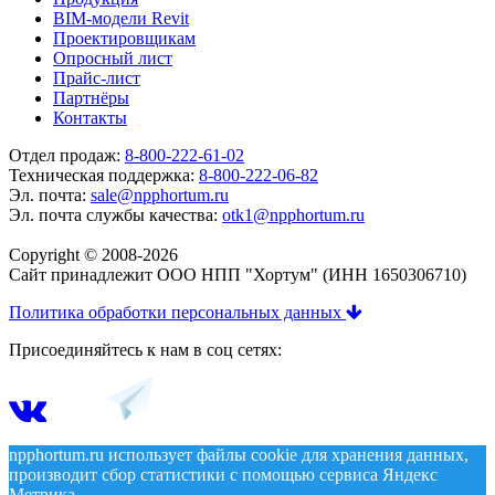
BIM-модели Revit
Проектировщикам
Опросный лист
Прайс-лист
Партнёры
Контакты
Отдел продаж:
8-800-222-61-02
Техническая поддержка:
8-800-222-06-82
Эл. почта:
sale@npphortum.ru
Эл. почта службы качества:
otk1@npphortum.ru
Copyright © 2008-2026
Cайт принадлежит ООО НПП "Хортум" (ИНН 1650306710)
Политика обработки персональных данных
Присоединяйтесь к нам в соц сетях:
npphortum.ru использует файлы cookie для хранения данных,
производит сбор статистики с помощью сервиса Яндекс
Метрика.