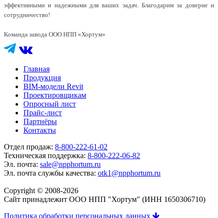
эффективными и надежными для ваших задач. Благодарим за доверие и
сотрудничество!
Команда завода ООО НПП «Хортум»
Главная
Продукция
BIM-модели Revit
Проектировщикам
Опросный лист
Прайс-лист
Партнёры
Контакты
Отдел продаж:
8-800-222-61-02
Техническая поддержка:
8-800-222-06-82
Эл. почта:
sale@npphortum.ru
Эл. почта службы качества:
otk1@npphortum.ru
Copyright © 2008-2026
Cайт принадлежит ООО НПП "Хортум" (ИНН 1650306710)
Политика обработки персональных данных