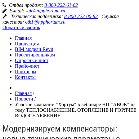
Отдел продаж:
8-800-222-61-02
E-mail:
sale@npphortum.ru
Техническая поддержка:
8-800-222-06-82
Служба
качества:
otk1@npphortum.ru
Обратный звонок
Главная
Продукция
BIM-модели Revit
Проектировщикам
Опросный лист
Прайс-лист
Партнёры
Контакты
Главная
/
Новости
/
Участие компании "Хортум" в вебинаре НП "АВОК" на
тему ТЕПЛОСНАБЖЕНИЕ, ОТОПЛЕНИЕ И ГОРЯЧЕЕ
ВОДОСНАБЖЕНИЕ
Модернизируем компенсаторы:
новые технические параметры с