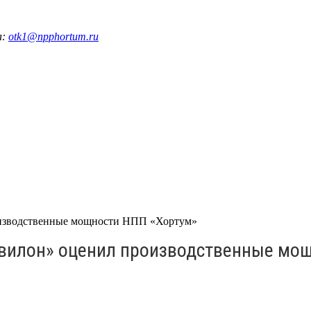
а:
otk1@npphortum.ru
оизводственные мощности НПП «Хортум»
вилон» оценил производственные мо