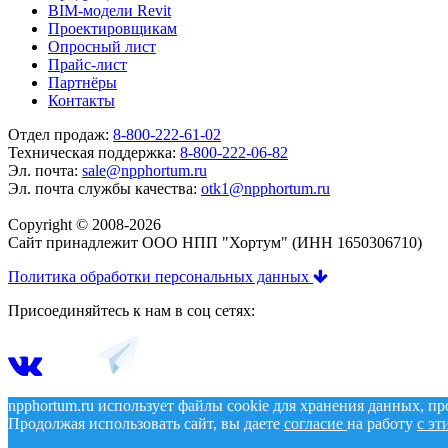
BIM-модели Revit
Проектировщикам
Опросный лист
Прайс-лист
Партнёры
Контакты
Отдел продаж:
8-800-222-61-02
Техническая поддержка:
8-800-222-06-82
Эл. почта:
sale@npphortum.ru
Эл. почта службы качества:
otk1@npphortum.ru
Copyright © 2008-2026
Cайт принадлежит ООО НПП "Хортум" (ИНН 1650306710)
Политика обработки персональных данных
Присоединяйтесь к нам в соц сетях:
npphortum.ru использует файлы cookie для хранения данных, п
Продолжая использовать сайт, вы даете
согласие
на работу
с эт