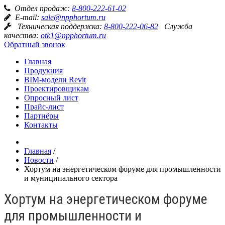
Отдел продаж:
8-800-222-61-02
E-mail:
sale@npphortum.ru
Техническая поддержка:
8-800-222-06-82
Служба
качества:
otk1@npphortum.ru
Обратный звонок
Главная
Продукция
BIM-модели Revit
Проектировщикам
Опросный лист
Прайс-лист
Партнёры
Контакты
Главная
/
Новости
/
Хортум на энергетическом форуме для промышленности
и муниципального сектора
Хортум на энергетическом форуме
для промышленности и