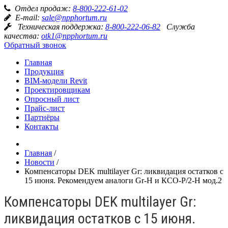
Отдел продаж:
8-800-222-61-02
E-mail:
sale@npphortum.ru
Техническая поддержка:
8-800-222-06-82
Служба
качества:
otk1@npphortum.ru
Обратный звонок
Главная
Продукция
BIM-модели Revit
Проектировщикам
Опросный лист
Прайс-лист
Партнёры
Контакты
Главная
/
Новости
/
Компенсаторы DEK multilayer Gr: ликвидация остатков с
15 июня. Рекомендуем аналоги Gr-Н и КСО-Р/2-Н мод.2
Компенсаторы DEK multilayer Gr:
ликвидация остатков с 15 июня.